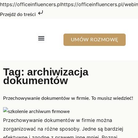
https://officeinfluencers.plhttps://officeinfluencers.pl/webi
Przejdź do treści
UMÓW ROZMOWĘ
Terminy szkoleń 2026
Szkolenia dedykowane
O mnie
Tag:
archiwizacja
dokumentów
Przechowywanie dokumentów w firmie. To musisz wiedzieć!
Przechowywanie dokumentów w firmie można
zorganizować na różne sposoby. Jedne są bardziej
efektywne i zgodne z prawem inne mniej. Poznaj