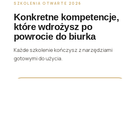
SZKOLENIA OTWARTE 2026
Konkretne kompetencje,
które wdrożysz po
powrocie do biurka
Każde szkolenie kończysz z narzędziami
gotowymi do użycia.
TERMIN PEWNY
★
Executive
Assistant/Asystentka
Zarządu
Masterclass, 7 lipca 2026, godz. 10.00-