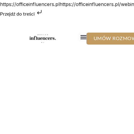
https://officeinfluencers.plhttps://officeinfluencers.pl/webi
Przejdź do treści
UMÓW ROZMO
Terminy szkoleń 2026
Szkolenia dedykowane
O mnie