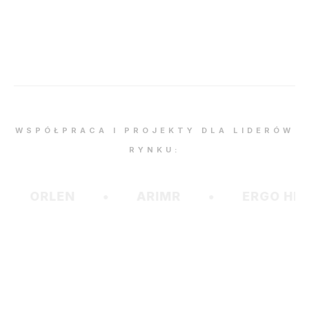
WSPÓŁPRACA I PROJEKTY DLA LIDERÓW
RYNKU:
LEN
ARIMR
ERGO HESTIA