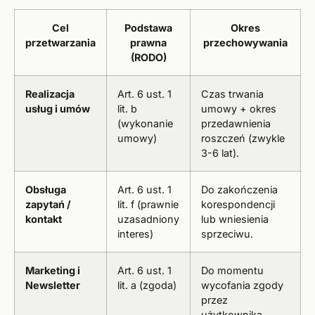
Cel
Podstawa
Okres
przetwarzania
prawna
przechowywania
(RODO)
Realizacja
Art. 6 ust. 1
Czas trwania
usług i umów
lit. b
umowy + okres
(wykonanie
przedawnienia
umowy)
roszczeń (zwykle
3-6 lat).
Obsługa
Art. 6 ust. 1
Do zakończenia
zapytań /
lit. f (prawnie
korespondencji
kontakt
uzasadniony
lub wniesienia
interes)
sprzeciwu.
Marketing i
Art. 6 ust. 1
Do momentu
Newsletter
lit. a (zgoda)
wycofania zgody
przez
użytkownika.