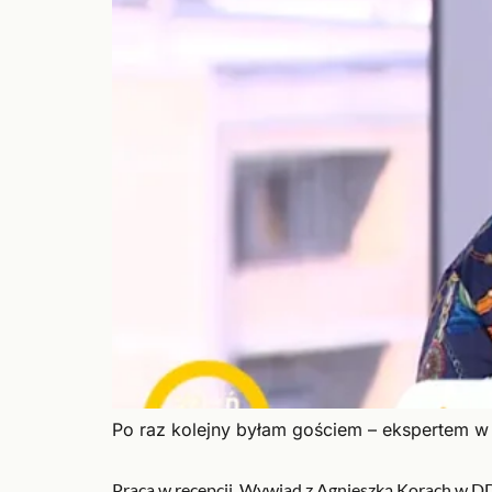
Po raz kolejny byłam gościem – ekspertem 
Praca w recepcji. Wywiad z Agnieszką Korach w 