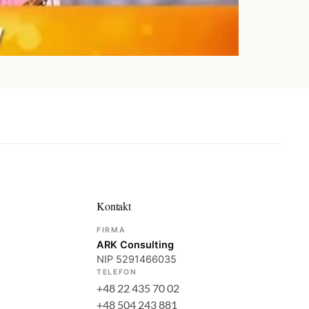
Kontakt
FIRMA
ARK Consulting
NIP 5291466035
TELEFON
+48 22 435 70 02
+48 504 243 881