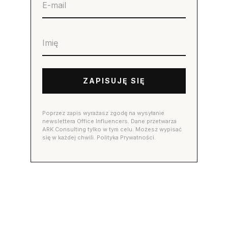
ZAPISUJĘ SIĘ
Poprzez zapis wyrażasz zgodę na wysyłanie
newslettera Office Influencers. Dane przetwarza
ARK Consulting tylko w tym celu. Możesz wypisać
się w każdej chwili. Polityka Prywatności.