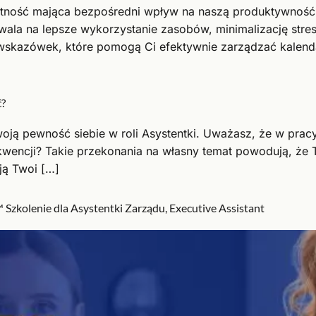
tność mająca bezpośredni wpływ na naszą produktywność 
la na lepsze wykorzystanie zasobów, minimalizację stresu
wskazówek, które pomogą Ci efektywnie zarządzać kalenda
]
ć?
woją pewność siebie w roli Asystentki. Uważasz, że w prac
kwencji? Takie przekonania na własny temat powodują, że T
ją Twoi […]
™ Szkolenie dla Asystentki Zarządu, Executive Assistant